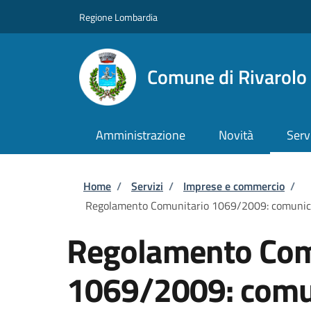
Salta al contenuto principale
Skip to footer content
Regione Lombardia
Comune di Rivarol
Amministrazione
Novità
Serv
Briciole di pane
Home
/
Servizi
/
Imprese e commercio
/
Regolamento Comunitario 1069/2009: comunicazio
Regolamento Com
1069/2009: comun