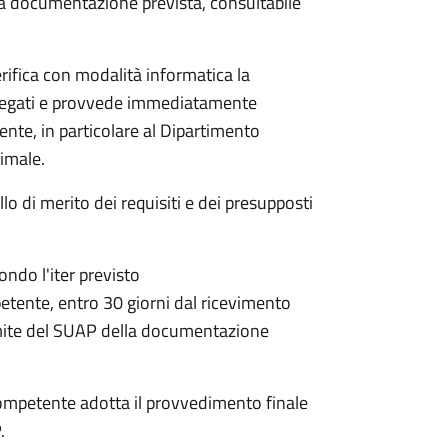
 la documentazione prevista, consultabile
rifica con modalità informatica la
allegati e provvede immediatamente
tente, in particolare al Dipartimento
nimale.
lo di merito dei requisiti e dei presupposti
condo l'iter previsto
petente,
entro 30 giorni dal ricevimento
mite del SUAP della documentazione
a competente adotta il provvedimento finale
.