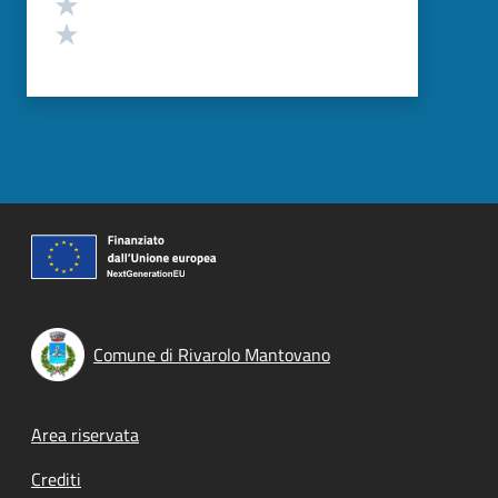
Valuta 2 stelle su 5
Valuta 1 stelle su 5
Comune di Rivarolo Mantovano
Footer menu
Area riservata
Crediti