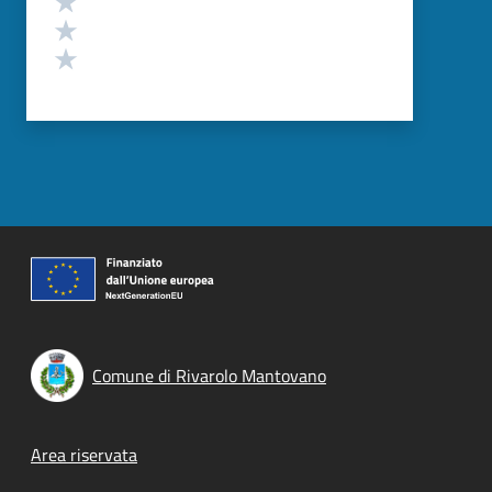
Valuta 2 stelle su 5
Valuta 1 stelle su 5
Comune di Rivarolo Mantovano
Footer menu
Area riservata