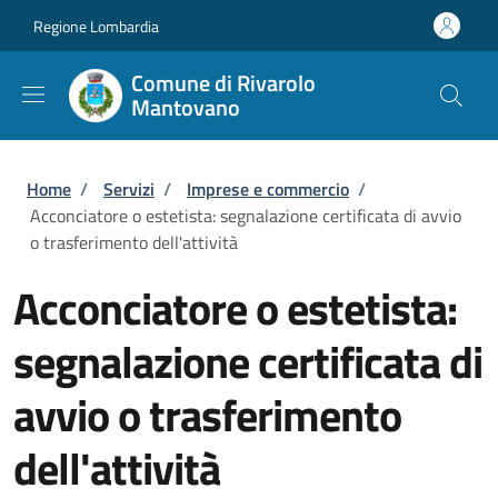
Salta al contenuto principale
Skip to footer content
Regione Lombardia
Comune di Rivarolo
Mantovano
Briciole di pane
Home
/
Servizi
/
Imprese e commercio
/
Acconciatore o estetista: segnalazione certificata di avvio
o trasferimento dell'attività
Acconciatore o estetista:
segnalazione certificata di
avvio o trasferimento
dell'attività