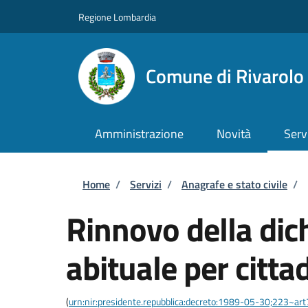
Salta al contenuto principale
Skip to footer content
Regione Lombardia
Comune di Rivarol
Amministrazione
Novità
Serv
Briciole di pane
Home
/
Servizi
/
Anagrafe e stato civile
/
Rinnovo della dic
abituale per citta
(
urn:nir:presidente.repubblica:decreto:1989-05-30;223~art