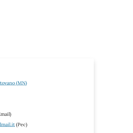
ntovano (MN)
mail)
mail.it
(Pec)