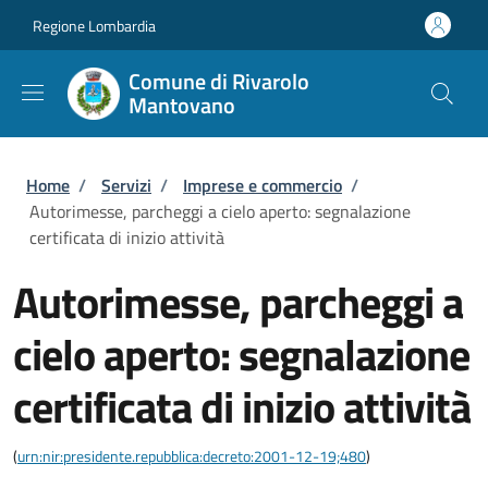
Salta al contenuto principale
Skip to footer content
Regione Lombardia
Comune di Rivarolo
Mantovano
Briciole di pane
Home
/
Servizi
/
Imprese e commercio
/
Autorimesse, parcheggi a cielo aperto: segnalazione
certificata di inizio attività
Autorimesse, parcheggi a
cielo aperto: segnalazione
certificata di inizio attività
(
urn:nir:presidente.repubblica:decreto:2001-12-19;480
)