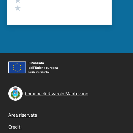
Valuta 1 stelle su 5
Comune di Rivarolo Mantovano
Footer menu
Area riservata
Crediti