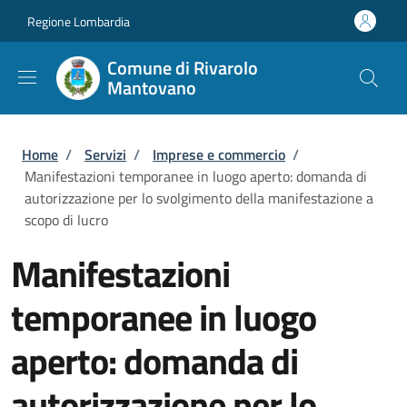
Salta al contenuto principale
Skip to footer content
Regione Lombardia
Comune di Rivarolo
Mantovano
Briciole di pane
Home
/
Servizi
/
Imprese e commercio
/
Manifestazioni temporanee in luogo aperto: domanda di
autorizzazione per lo svolgimento della manifestazione a
scopo di lucro
Manifestazioni
temporanee in luogo
aperto: domanda di
autorizzazione per lo