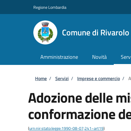
Salta al contenuto principale
Skip to footer content
Regione Lombardia
Comune di Rivarol
Amministrazione
Novità
Serv
Briciole di pane
Home
/
Servizi
/
Imprese e commercio
/
A
Adozione delle mis
conformazione del
(
urn:nir:stato:legge:1990-08-07;241~art19
)