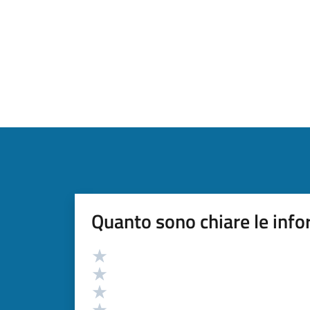
Quanto sono chiare le info
Valutazione
Valuta 5 stelle su 5
Valuta 4 stelle su 5
Valuta 3 stelle su 5
Valuta 2 stelle su 5