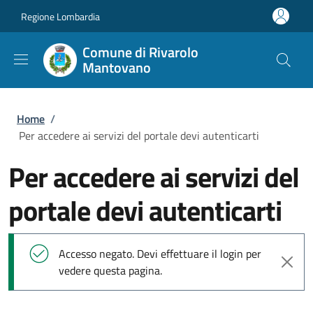
Salta al contenuto principale
Skip to footer content
Regione Lombardia
Comune di Rivarolo
Mantovano
Briciole di pane
Home
/
Per accedere ai servizi del portale devi autenticarti
Per accedere ai servizi del
portale devi autenticarti
Messaggio di stato
Accesso negato. Devi effettuare il login per
vedere questa pagina.