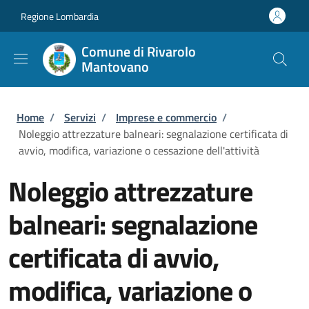
Salta al contenuto principale
Skip to footer content
Regione Lombardia
Comune di Rivarolo
Mantovano
Briciole di pane
Home
/
Servizi
/
Imprese e commercio
/
Noleggio attrezzature balneari: segnalazione certificata di
avvio, modifica, variazione o cessazione dell'attività
Noleggio attrezzature
balneari: segnalazione
certificata di avvio,
modifica, variazione o