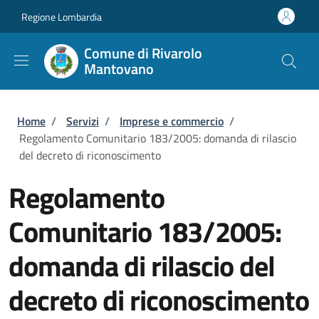
Salta al contenuto principale
Skip to footer content
Regione Lombardia
Comune di Rivarolo
Mantovano
Briciole di pane
Home
/
Servizi
/
Imprese e commercio
/
Regolamento Comunitario 183/2005: domanda di rilascio
del decreto di riconoscimento
Regolamento
Comunitario 183/2005:
domanda di rilascio del
decreto di riconoscimento