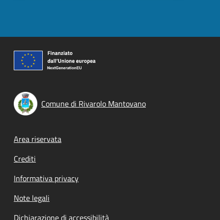
Comune di Rivarolo Mantovano
Footer menu
Area riservata
Crediti
Informativa privacy
Note legali
Dichiarazione di accessibilità