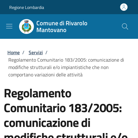
Salta al contenuto principale
Skip to footer content
Regione Lombardia
Comune di Rivarolo
Mantovano
Briciole di pane
Home
/
Servizi
/
Regolamento Comunitario 183/2005: comunicazione di
modifiche strutturali e/o impiantistiche che non
comportano variazioni delle attività
Regolamento
Comunitario 183/2005:
comunicazione di
modifiche strutturali e/o