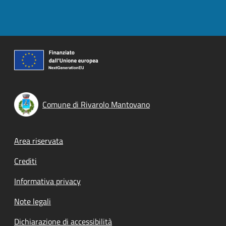
Comune di Rivarolo Mantovano
Footer menu
Area riservata
Crediti
Informativa privacy
Note legali
Dichiarazione di accessibilità