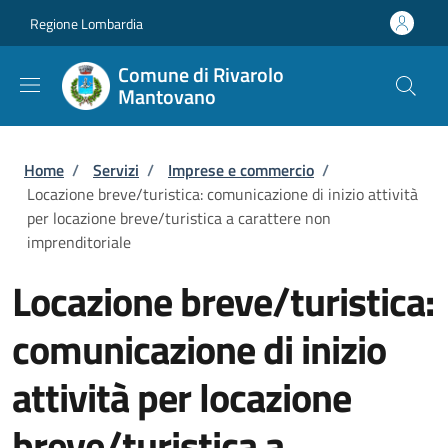
Salta al contenuto principale
Skip to footer content
Regione Lombardia
Comune di Rivarolo
Mantovano
Briciole di pane
Home
/
Servizi
/
Imprese e commercio
/
Locazione breve/turistica: comunicazione di inizio attività
per locazione breve/turistica a carattere non
imprenditoriale
Locazione breve/turistica:
comunicazione di inizio
attività per locazione
breve/turistica a