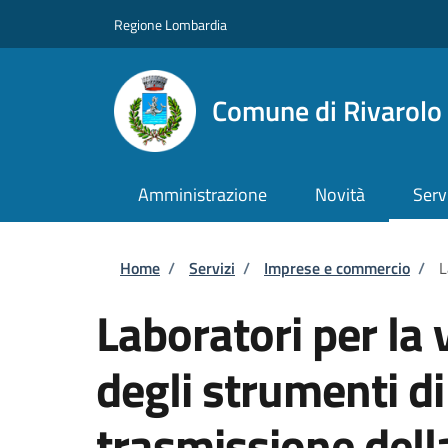
Salta al contenuto principale
Skip to footer content
Regione Lombardia
Comune di Rivarol
Amministrazione
Novità
Serv
Briciole di pane
Home
/
Servizi
/
Imprese e commercio
/
L
Laboratori per la 
degli strumenti di
trasmissione del