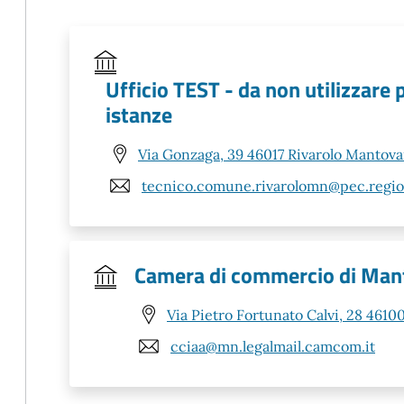
Ufficio TEST - da non utilizzare 
istanze
Via Gonzaga, 39 46017 Rivarolo Mantov
tecnico.comune.rivarolomn@pec.region
Camera di commercio di Man
Via Pietro Fortunato Calvi, 28 461
cciaa@mn.legalmail.camcom.it