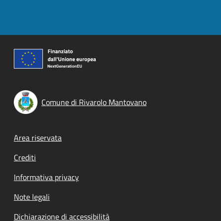
Comune di Rivarolo Mantovano
Footer menu
Area riservata
Crediti
Informativa privacy
Note legali
Dichiarazione di accessibilità