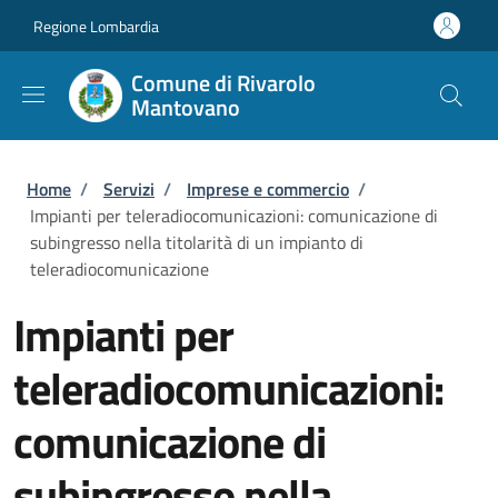
Salta al contenuto principale
Skip to footer content
Regione Lombardia
Comune di Rivarolo
Mantovano
Briciole di pane
Home
/
Servizi
/
Imprese e commercio
/
Impianti per teleradiocomunicazioni: comunicazione di
subingresso nella titolarità di un impianto di
teleradiocomunicazione
Impianti per
teleradiocomunicazioni:
comunicazione di
subingresso nella