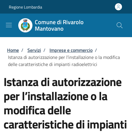
Salta al contenuto principale
Skip to footer content
Regione Lombardia
Comune di Rivarolo
Mantovano
Briciole di pane
Home
/
Servizi
/
Imprese e commercio
/
Istanza di autorizzazione per l’installazione o la modifica
delle caratteristiche di impianti radioelettrici
Istanza di autorizzazione
per l’installazione o la
modifica delle
caratteristiche di impianti