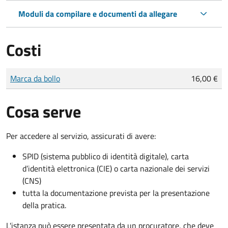
Moduli da compilare e documenti da allegare
Costi
Tipo di pagamento
Importo
Marca da bollo
16,00 €
Cosa serve
Per accedere al servizio, assicurati di avere:
SPID (sistema pubblico di identità digitale), carta
d’identità elettronica (CIE) o carta nazionale dei servizi
(CNS)
tutta la documentazione prevista per la presentazione
della pratica.
L'istanza può essere presentata da un procuratore, che deve