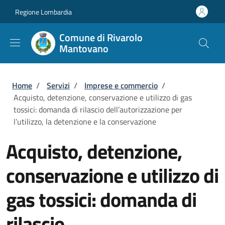
Salta al contenuto principale
Skip to footer content
Regione Lombardia
Comune di Rivarolo
Mantovano
Briciole di pane
Home
/
Servizi
/
Imprese e commercio
/
Acquisto, detenzione, conservazione e utilizzo di gas
tossici: domanda di rilascio dell’autorizzazione per
l’utilizzo, la detenzione e la conservazione
Acquisto, detenzione,
conservazione e utilizzo di
gas tossici: domanda di
rilascio