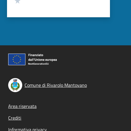
Valuta 1 stelle su 5
Comune di Rivarolo Mantovano
Footer menu
Area riservata
Crediti
Informativa privacy