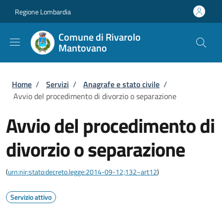
Salta al contenuto principale
Skip to footer content
Regione Lombardia
Comune di Rivarolo
Mantovano
Briciole di pane
Home
/
Servizi
/
Anagrafe e stato civile
/
Avvio del procedimento di divorzio o separazione
Avvio del procedimento di
divorzio o separazione
(
urn:nir:stato:decreto.legge:2014-09-12;132~art12
)
Servizio attivo