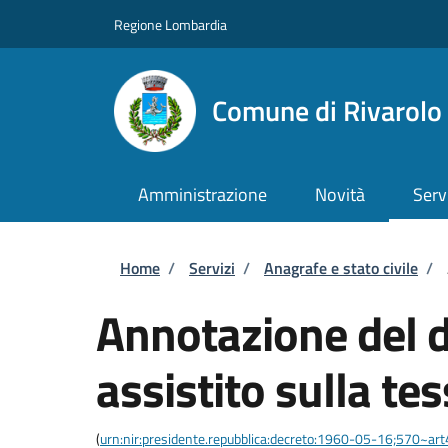
Salta al contenuto principale
Skip to footer content
Regione Lombardia
Comune di Rivarol
Amministrazione
Novità
Serv
Briciole di pane
Home
/
Servizi
/
Anagrafe e stato civile
/
Annotazione del di
assistito sulla te
(
urn:nir:presidente.repubblica:decreto:1960-05-16;570~ar