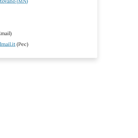
ntovano (MN)
mail)
mail.it
(Pec)