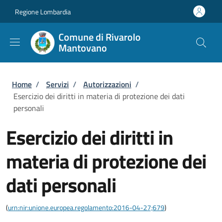
Salta al contenuto principale
Skip to footer content
Regione Lombardia
Comune di Rivarolo
Mantovano
Briciole di pane
Home
/
Servizi
/
Autorizzazioni
/
Esercizio dei diritti in materia di protezione dei dati
personali
Esercizio dei diritti in
materia di protezione dei
dati personali
(
urn:nir:unione.europea.regolamento:2016-04-27;679
)