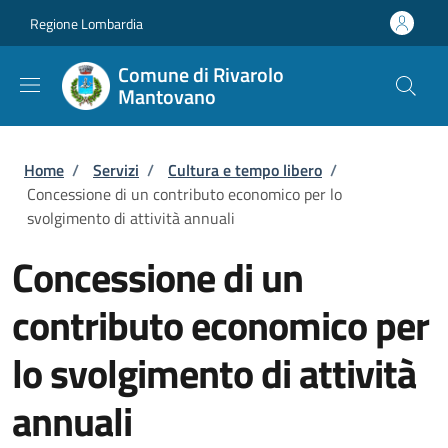
Salta al contenuto principale
Skip to footer content
Regione Lombardia
Comune di Rivarolo
Mantovano
Briciole di pane
Home
/
Servizi
/
Cultura e tempo libero
/
Concessione di un contributo economico per lo
svolgimento di attività annuali
Concessione di un
contributo economico per
lo svolgimento di attività
annuali