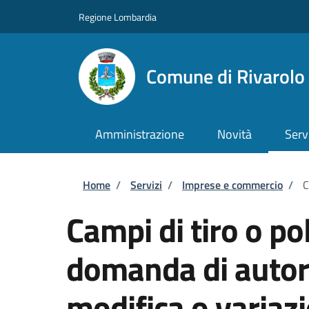
Salta al contenuto principale
Skip to footer content
Regione Lombardia
Comune di Rivarol
Amministrazione
Novità
Serv
Briciole di pane
Home
/
Servizi
/
Imprese e commercio
/
C
Campi di tiro o pol
domanda di autori
modifica o variazi