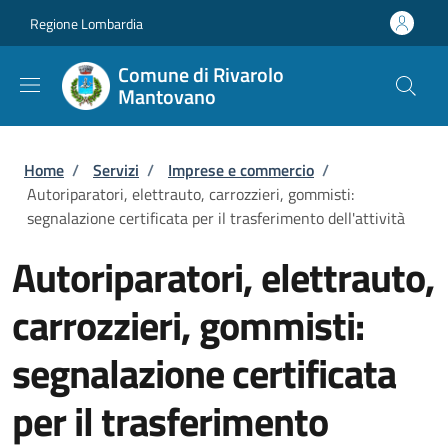
Salta al contenuto principale
Skip to footer content
Regione Lombardia
Comune di Rivarolo
Mantovano
Briciole di pane
Home
/
Servizi
/
Imprese e commercio
/
Autoriparatori, elettrauto, carrozzieri, gommisti:
segnalazione certificata per il trasferimento dell'attività
Autoriparatori, elettrauto,
carrozzieri, gommisti:
segnalazione certificata
per il trasferimento