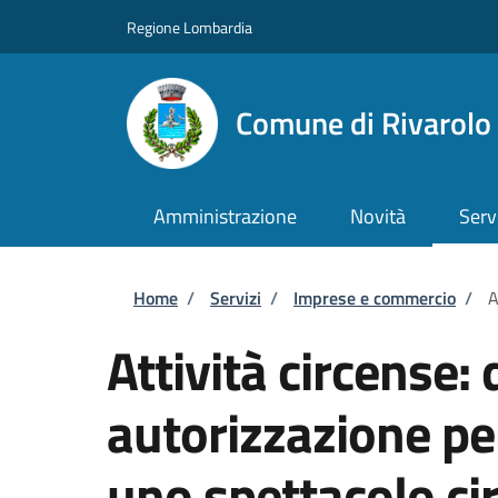
Salta al contenuto principale
Skip to footer content
Regione Lombardia
Comune di Rivarol
Amministrazione
Novità
Serv
Briciole di pane
Home
/
Servizi
/
Imprese e commercio
/
A
Attività circense
autorizzazione pe
uno spettacolo ci