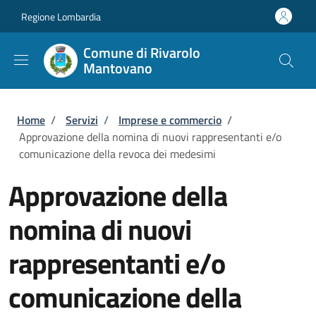
Salta al contenuto principale
Skip to footer content
Regione Lombardia
Comune di Rivarolo
Mantovano
Briciole di pane
Home
/
Servizi
/
Imprese e commercio
/
Approvazione della nomina di nuovi rappresentanti e/o
comunicazione della revoca dei medesimi
Approvazione della
nomina di nuovi
rappresentanti e/o
comunicazione della