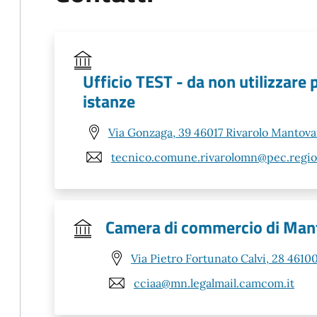
Ufficio TEST - da non utilizzare 
istanze
Via Gonzaga, 39 46017 Rivarolo Mantov
tecnico.comune.rivarolomn@pec.region
Camera di commercio di Man
Via Pietro Fortunato Calvi, 28 461
cciaa@mn.legalmail.camcom.it