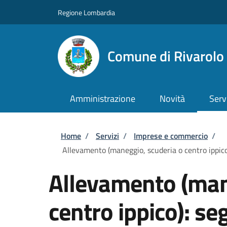
Salta al contenuto principale
Skip to footer content
Regione Lombardia
Comune di Rivarol
Amministrazione
Novità
Serv
Briciole di pane
Home
/
Servizi
/
Imprese e commercio
/
Allevamento (maneggio, scuderia o centro ippico):
Allevamento (man
centro ippico): se