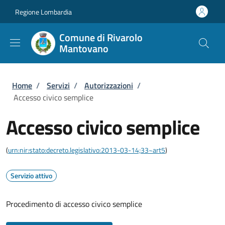
Salta al contenuto principale
Skip to footer content
Regione Lombardia
Comune di Rivarolo
Mantovano
Briciole di pane
Home
/
Servizi
/
Autorizzazioni
/
Accesso civico semplice
Accesso civico semplice
(
urn:nir:stato:decreto.legislativo:2013-03-14;33~art5
)
Servizio attivo
Procedimento di accesso civico semplice