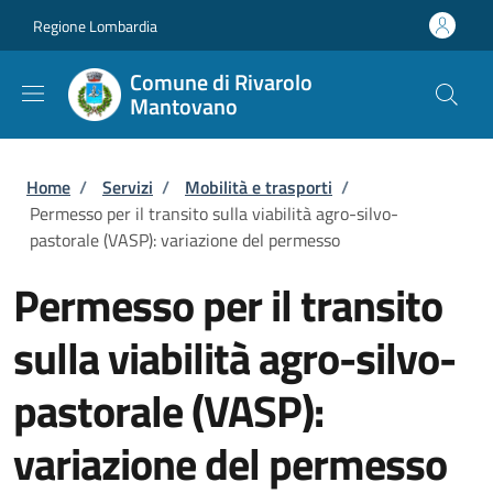
Salta al contenuto principale
Skip to footer content
Regione Lombardia
Comune di Rivarolo
Mantovano
Briciole di pane
Home
/
Servizi
/
Mobilità e trasporti
/
Permesso per il transito sulla viabilità agro-silvo-
pastorale (VASP): variazione del permesso
Permesso per il transito
sulla viabilità agro-silvo-
pastorale (VASP):
variazione del permesso