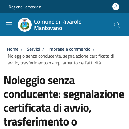
Salta al contenuto principale
Skip to footer content
Regione Lombardia
Comune di Rivarolo
Mantovano
Briciole di pane
Home
/
Servizi
/
Imprese e commercio
/
Noleggio senza conducente: segnalazione certificata di
avvio, trasferimento o ampliamento dell'attività
Noleggio senza
conducente: segnalazione
certificata di avvio,
trasferimento o