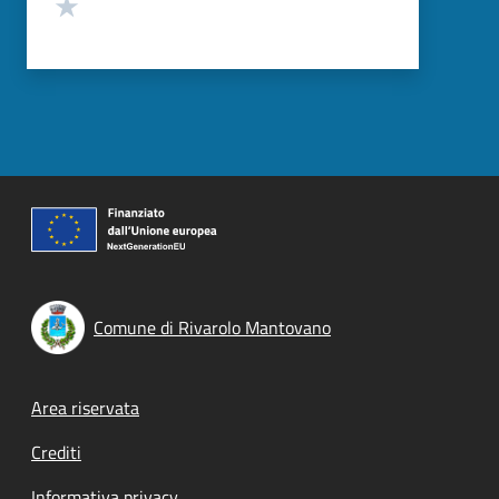
Valuta 1 stelle su 5
Comune di Rivarolo Mantovano
Footer menu
Area riservata
Crediti
Informativa privacy