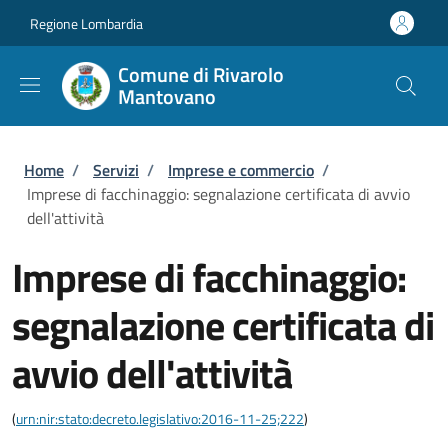
Salta al contenuto principale
Skip to footer content
Regione Lombardia
Comune di Rivarolo
Mantovano
Briciole di pane
Home
/
Servizi
/
Imprese e commercio
/
Imprese di facchinaggio: segnalazione certificata di avvio
dell'attività
Imprese di facchinaggio:
segnalazione certificata di
avvio dell'attività
(
urn:nir:stato:decreto.legislativo:2016-11-25;222
)