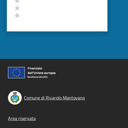
Valuta 2 stelle su 5
Valuta 1 stelle su 5
Comune di Rivarolo Mantovano
Footer menu
Area riservata