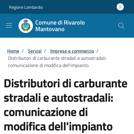
Salta al contenuto principale
Skip to footer content
Regione Lombardia
Comune di Rivarolo
Mantovano
Briciole di pane
Home
/
Servizi
/
Imprese e commercio
/
Distributori di carburante stradali e autostradali:
comunicazione di modifica dell'impianto
Distributori di carburante
stradali e autostradali:
comunicazione di
modifica dell'impianto