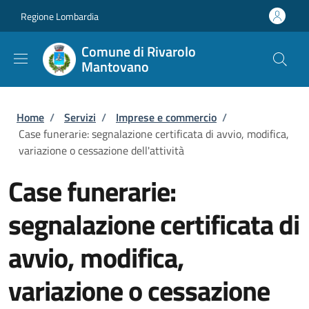
Salta al contenuto principale
Skip to footer content
Regione Lombardia
Comune di Rivarolo
Mantovano
Briciole di pane
Home
/
Servizi
/
Imprese e commercio
/
Case funerarie: segnalazione certificata di avvio, modifica,
variazione o cessazione dell'attività
Case funerarie:
segnalazione certificata di
avvio, modifica,
variazione o cessazione