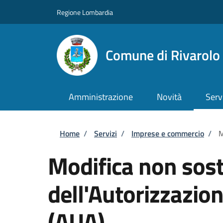
Salta al contenuto principale
Skip to footer content
Regione Lombardia
Comune di Rivarol
Amministrazione
Novità
Serv
Briciole di pane
Home
/
Servizi
/
Imprese e commercio
/
M
Modifica non sost
dell'Autorizzazio
(AUA)