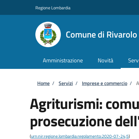
Salta al contenuto principale
Skip to footer content
Regione Lombardia
Comune di Rivarol
Amministrazione
Novità
Serv
Briciole di pane
Home
/
Servizi
/
Imprese e commercio
/
A
Agriturismi: comu
prosecuzione dell'
(
urn:nir:regione.lombardia:regolamento:2020-07-24;5
)