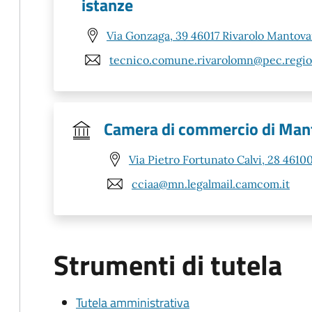
istanze
Via Gonzaga, 39 46017 Rivarolo Mantov
tecnico.comune.rivarolomn@pec.region
Camera di commercio di Man
Via Pietro Fortunato Calvi, 28 461
cciaa@mn.legalmail.camcom.it
Strumenti di tutela
Tutela amministrativa