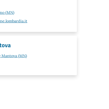
ano (MN)
e.lombardia.it
tova
00 Mantova (MN)