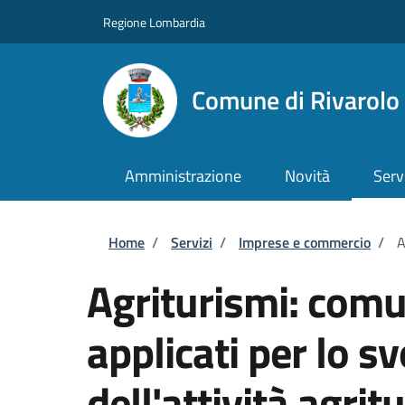
Salta al contenuto principale
Skip to footer content
Regione Lombardia
Comune di Rivarol
Amministrazione
Novità
Serv
Briciole di pane
Home
/
Servizi
/
Imprese e commercio
/
A
Agriturismi: comu
applicati per lo s
dell'attività agritu