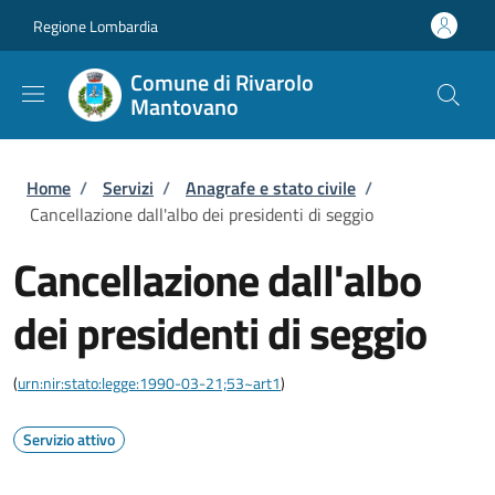
Salta al contenuto principale
Skip to footer content
Regione Lombardia
Comune di Rivarolo
Mantovano
Briciole di pane
Home
/
Servizi
/
Anagrafe e stato civile
/
Cancellazione dall'albo dei presidenti di seggio
Cancellazione dall'albo
dei presidenti di seggio
(
urn:nir:stato:legge:1990-03-21;53~art1
)
Servizio attivo