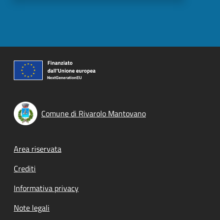
Comune di Rivarolo Mantovano
Footer menu
Area riservata
Crediti
Informativa privacy
Note legali