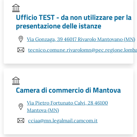
Ufficio TEST - da non utilizzare per la
presentazione delle istanze
Via Gonzaga, 39 46017 Rivarolo Mantovano (MN)
tecnico.comune.rivarolomn@pec.regione.lombar
Camera di commercio di Mantova
Via Pietro Fortunato Calvi, 28 46100
Mantova (MN)
cciaa@mn.legalmail.camcom.it