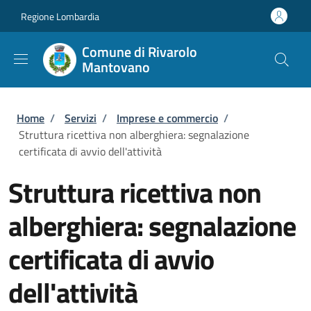
Salta al contenuto principale
Skip to footer content
Regione Lombardia
Comune di Rivarolo
Mantovano
Briciole di pane
Home
/
Servizi
/
Imprese e commercio
/
Struttura ricettiva non alberghiera: segnalazione
certificata di avvio dell'attività
Struttura ricettiva non
alberghiera: segnalazione
certificata di avvio
dell'attività