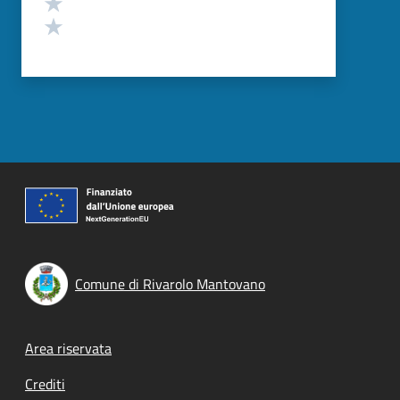
Valuta 2 stelle su 5
Valuta 1 stelle su 5
Comune di Rivarolo Mantovano
Footer menu
Area riservata
Crediti