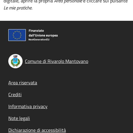
digitale, aprire la propria
Area personale
e cliccare sul pulsante
Le mie pratiche
.
Comune di Rivarolo Mantovano
Footer menu
Area riservata
Crediti
Informativa privacy
Note legali
Dichiarazione di accessibilità