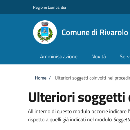
Salta al contenuto principale
Skip to footer content
Regione Lombardia
Comune di Rivarol
Amministrazione
Novità
Serv
Briciole di pane
Home
/
Ulteriori soggetti coinvolti nel proce
Ulteriori soggetti
All'interno di questo modulo occorre indicare l'
rispetto a quelli già indicati nel modulo
Soggetti