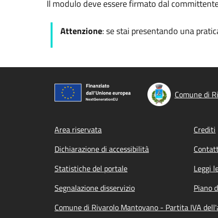
Il modulo deve essere firmato dal committente 
Attenzione
: se stai presentando una pratic
Comune di R
Footer menu
Area riservata
Crediti
Dichiarazione di accessibilità
Contatt
Statistiche del portale
Leggi l
Segnalazione disservizio
Piano d
Comune di Rivarolo Mantovano - Partita IVA del