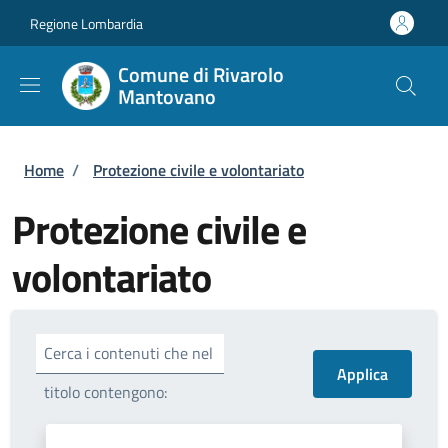
Salta al contenuto principale
Skip to footer content
Regione Lombardia
Comune di Rivarolo
Mantovano
Briciole di pane
Home
/
Protezione civile e volontariato
Protezione civile e
volontariato
Cerca i contenuti che nel
titolo contengono: