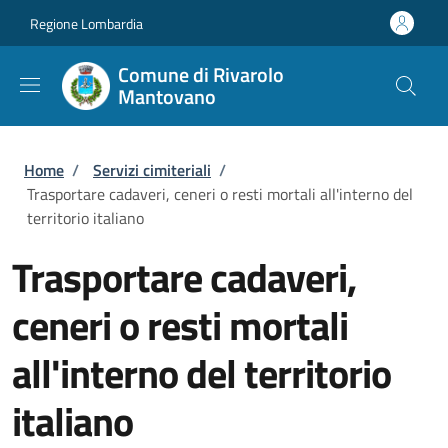
Salta al contenuto principale
Skip to footer content
Regione Lombardia
Comune di Rivarolo
Mantovano
Briciole di pane
Home
/
Servizi cimiteriali
/
Trasportare cadaveri, ceneri o resti mortali all'interno del
territorio italiano
Trasportare cadaveri,
ceneri o resti mortali
all'interno del territorio
italiano