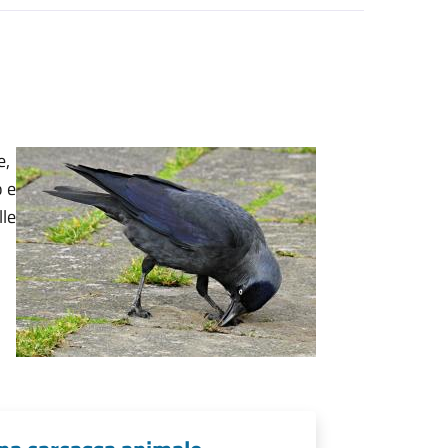
e,
o e
lle