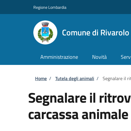
Salta al contenuto principale
Skip to footer content
Regione Lombardia
Comune di Rivarol
Amministrazione
Novità
Serv
Briciole di pane
Home
/
Tutela degli animali
/
Segnalare il 
Segnalare il ritr
carcassa animale