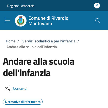
Salta al contenuto principale
Skip to footer content
Regione Lombardia
Comune di Rivarolo
Mantovano
Briciole di pane
Home
/
Servizi scolastici e per l'infanzia
/
Andare alla scuola dell’infanzia
Andare alla scuola
dell’infanzia
Condividi
Normativa di riferimento