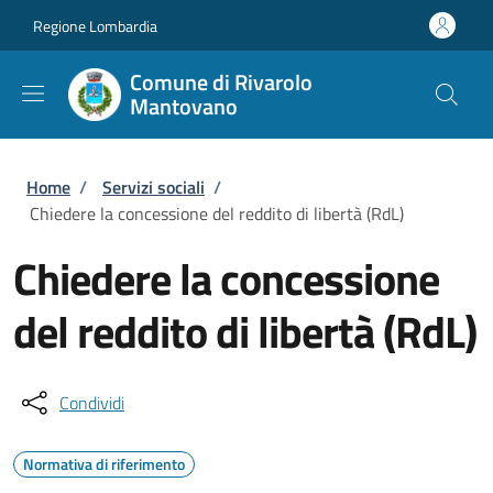
Salta al contenuto principale
Skip to footer content
Regione Lombardia
Comune di Rivarolo
Mantovano
Briciole di pane
Home
/
Servizi sociali
/
Chiedere la concessione del reddito di libertà (RdL)
Chiedere la concessione
del reddito di libertà (RdL)
Condividi
Normativa di riferimento