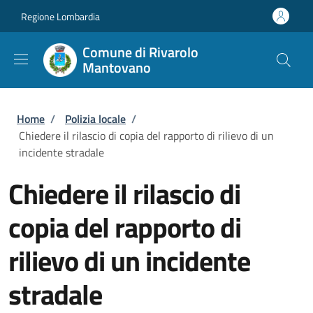
Salta al contenuto principale
Skip to footer content
Regione Lombardia
Comune di Rivarolo
Mantovano
Briciole di pane
Home
/
Polizia locale
/
Chiedere il rilascio di copia del rapporto di rilievo di un
incidente stradale
Chiedere il rilascio di
copia del rapporto di
rilievo di un incidente
stradale