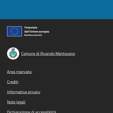
Comune di Rivarolo Mantovano
Footer menu
Area riservata
Crediti
Informativa privacy
Note legali
Dichiarazione di accessibilità