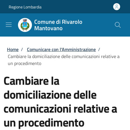
Salta al contenuto principale
Skip to footer content
Regione Lombardia
Comune di Rivarolo
Mantovano
Briciole di pane
Home
/
Comunicare con l'Amministrazione
/
Cambiare la domiciliazione delle comunicazioni relative a
un procedimento
Cambiare la
domiciliazione delle
comunicazioni relative a
un procedimento