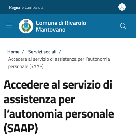
Salta al contenuto principale
Skip to footer content
Regione Lombardia
Comune di Rivarolo
Mantovano
Briciole di pane
Home
/
Servizi sociali
/
Accedere al servizio di assistenza per l’autonomia
personale (SAAP)
Accedere al servizio di
assistenza per
l’autonomia personale
(SAAP)