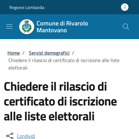
Salta al contenuto principale
Skip to footer content
Regione Lombardia
Comune di Rivarolo
Mantovano
Briciole di pane
Home
/
Servizi demografici
/
Chiedere il rilascio di certificato di iscrizione alle liste
elettorali
Chiedere il rilascio di
certificato di iscrizione
alle liste elettorali
Condividi