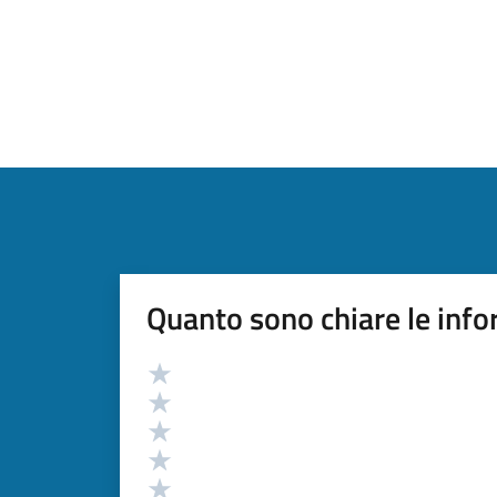
Quanto sono chiare le info
Valutazione
Valuta 5 stelle su 5
Valuta 4 stelle su 5
Valuta 3 stelle su 5
Valuta 2 stelle su 5
Valuta 1 stelle su 5