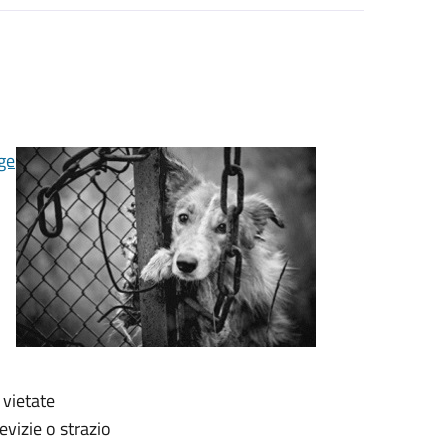
ge
 vietate
vizie o strazio