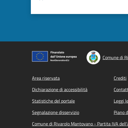
Comune di R
Footer menu
Area riservata
Crediti
Dichiarazione di accessibilità
Contatt
Statistiche del portale
Leggi l
Segnalazione disservizio
Piano d
Comune di Rivarolo Mantovano - Partita IVA del