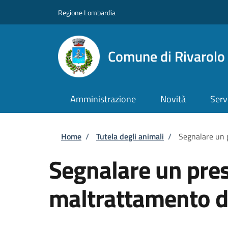
Salta al contenuto principale
Skip to footer content
Regione Lombardia
Comune di Rivarol
Amministrazione
Novità
Serv
Briciole di pane
Home
/
Tutela degli animali
/
Segnalare un 
Segnalare un pre
maltrattamento d