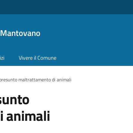
o Mantovano
izi
Vivere il Comune
presunto maltrattamento di animali
sunto
i animali