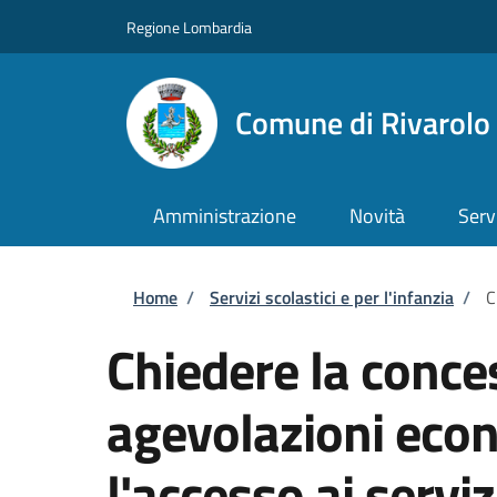
Salta al contenuto principale
Skip to footer content
Regione Lombardia
Comune di Rivarol
Amministrazione
Novità
Serv
Briciole di pane
Home
/
Servizi scolastici e per l'infanzia
/
C
Chiedere la conce
agevolazioni eco
l'accesso ai serviz